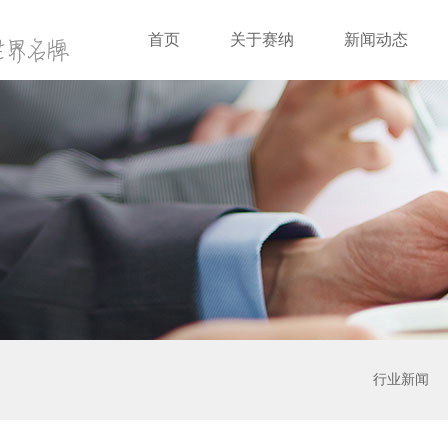
首页
关于赛纳
新闻动态
行业新闻