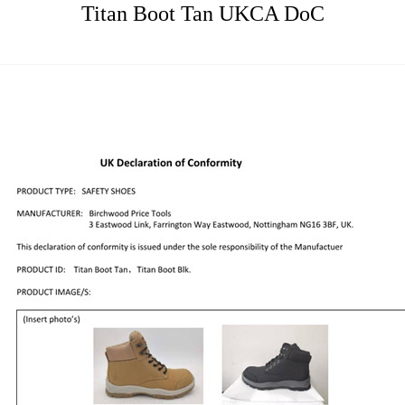
Titan Boot Tan UKCA DoC