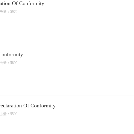
ation Of Conformity
击量：5976
Conformity
击量：5809
claration Of Conformity
击量：5509