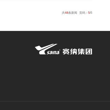
共
48
条新闻 页码：
5
/5