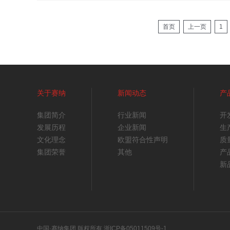
首页
上一页
1
关于赛纳
新闻动态
产
集团简介
行业新闻
开
发展历程
企业新闻
生
文化理念
欧盟符合性声明
质
集团荣誉
其他
产
新
中国·赛纳集团 版权所有
浙ICP备05011509号-1